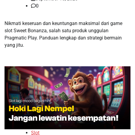
0
Nikmati keseruan dan keuntungan maksimal dari game
slot Sweet Bonanza, salah satu produk unggulan
Pragmatic Play. Panduan lengkap dan strategi bermain
yang jitu.
Slot