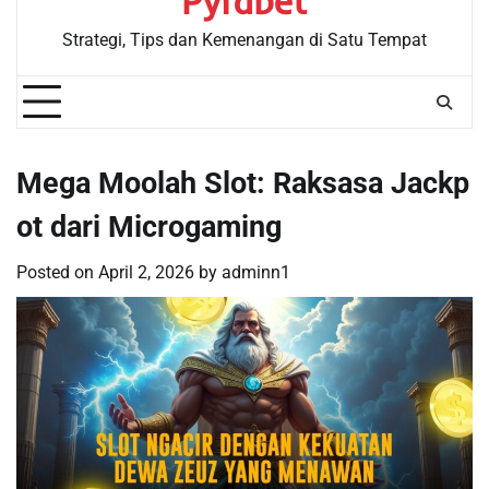
Pyfabet
Strategi, Tips dan Kemenangan di Satu Tempat
Mega Moolah Slot: Raksasa Jackp
ot dari Microgaming
Posted on
April 2, 2026
by
adminn1