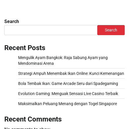
Search
Search
Recent Posts
Mengulik Ayam Bangkok: Raja Sabung Ayam yang
Mendominasi Arena
Strategi Ampuh Menembak Ikan Online: Kunci Kemenangan
Bola Tembak Ikan: Game Arcade Seru dari Spadegaming
Evolution Gaming: Menguak Sensasi Live Casino Terbaik
Maksimalkan Peluang Menang dengan Togel Singapore
Recent Comments