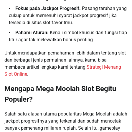
Fokus pada Jackpot Progresif:
Pasang taruhan yang
cukup untuk memenuhi syarat jackpot progresif jika
tersedia di situs slot favoritmu.
Pahami Aturan:
Kenali simbol khusus dan fungsi tiap
fitur agar tak melewatkan bonus penting.
Untuk mendapatkan pemahaman lebih dalam tentang slot
dan berbagai jenis permainan lainnya, kamu bisa
membaca artikel lengkap kami tentang
Strategi Menang
Slot Online
.
Mengapa Mega Moolah Slot Begitu
Populer?
Salah satu alasan utama popularitas Mega Moolah adalah
jackpot progresifnya yang terkenal dan sudah mencetak
banyak pemenang miliaran rupiah. Selain itu, gameplay