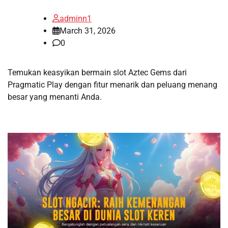
adminn1
March 31, 2026
0
Temukan keasyikan bermain slot Aztec Gems dari
Pragmatic Play dengan fitur menarik dan peluang menang
besar yang menanti Anda.