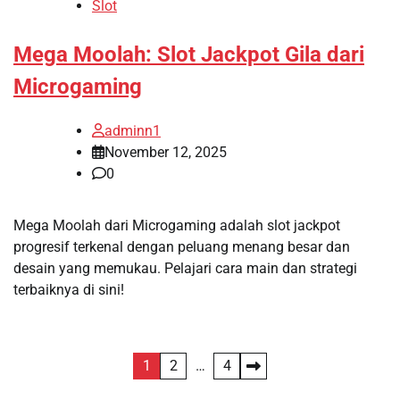
Slot
Mega Moolah: Slot Jackpot Gila dari
Microgaming
adminn1
November 12, 2025
0
Mega Moolah dari Microgaming adalah slot jackpot
progresif terkenal dengan peluang menang besar dan
desain yang memukau. Pelajari cara main dan strategi
terbaiknya di sini!
Posts
1
2
…
4
pagination