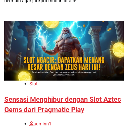
bermain agar jackpot mudah diraih!
Slot
Sensasi Menghibur dengan Slot Aztec
Gems dari Pragmatic Play
adminn1