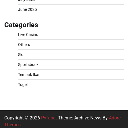
June 2025
Categories
Live Casino
Others
Slot
Sportsbook
Tembak Ikan
Togel
Copyright © 2026
Pyfabet
Theme: Archive News By
Adore
Themes
.