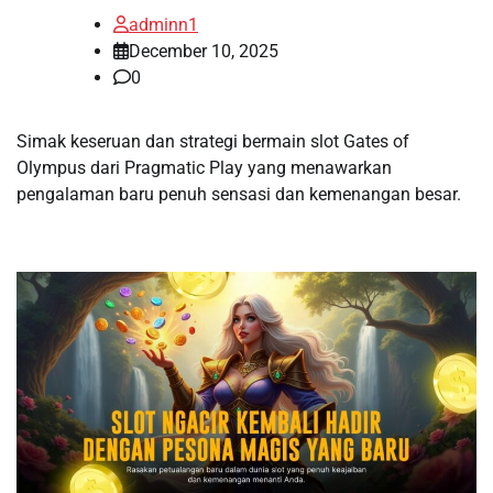
adminn1
December 10, 2025
0
Simak keseruan dan strategi bermain slot Gates of
Olympus dari Pragmatic Play yang menawarkan
pengalaman baru penuh sensasi dan kemenangan besar.