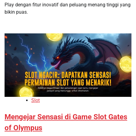
Play dengan fitur inovatif dan peluang menang tinggi yang
bikin puas.
Slot
Mengejar Sensasi di Game Slot Gates
of Olympus