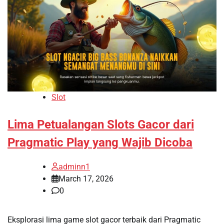
Slot
Lima Petualangan Slots Gacor dari
Pragmatic Play yang Wajib Dicoba
adminn1
March 17, 2026
0
Eksplorasi lima game slot gacor terbaik dari Pragmatic