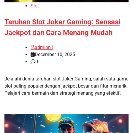
Slot
Taruhan Slot Joker Gaming: Sensasi
Jackpot dan Cara Menang Mudah
adminn1
December 10, 2025
0
Jelajahi dunia taruhan slot Joker Gaming, salah satu game
slot paling populer dengan jackpot besar dan fitur menarik.
Pelajari cara bermain dan strategi menang yang efektif.