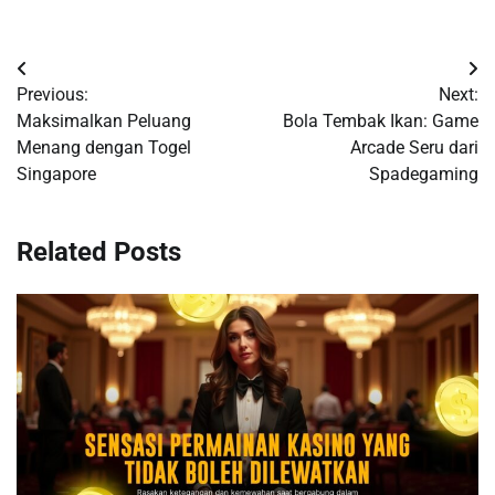
Post
Previous:
Next:
navigation
Maksimalkan Peluang
Bola Tembak Ikan: Game
Menang dengan Togel
Arcade Seru dari
Singapore
Spadegaming
Related Posts