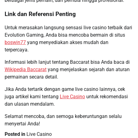
berbagai jenis pemain, dari pemula hingga profesional.
Link dan Referensi Penting
Untuk merasakan langsung sensasi live casino terbaik dari
Evolution Gaming, Anda bisa mencoba bermain di situs
boswin77
yang menyediakan akses mudah dan
terpercaya.
Informasi lebih lanjut tentang Baccarat bisa Anda baca di
Wikipedia Baccarat
yang menjelaskan sejarah dan aturan
permainan secara detail.
Jika Anda tertarik dengan game live casino lainnya, cek
juga artikel kami tentang
Live Casino
untuk rekomendasi
dan ulasan mendalam.
Selamat mencoba, dan semoga keberuntungan selalu
menyertai Anda!
Posted in
Live Casino