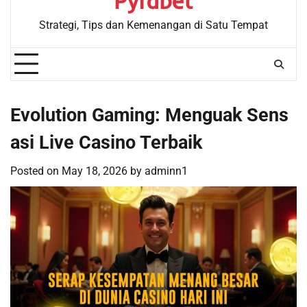
Pyfabet
Strategi, Tips dan Kemenangan di Satu Tempat
Evolution Gaming: Menguak Sens
asi Live Casino Terbaik
Posted on
May 18, 2026
by
adminn1