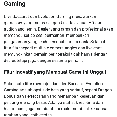
Gaming
Live Baccarat dari Evolution Gaming menawarkan
gameplay yang mulus dengan kualitas visual HD dan
audio yang jernih. Dealer yang ramah dan profesional akan
memandu setiap sesi permainan, memberikan
pengalaman yang lebih personal dan menarik. Selain itu,
fitur-fitur seperti multiple camera angles dan live chat
memungkinkan pemain berinteraksi tidak hanya dengan
dealer, tetapi juga dengan sesama pemain.
Fitur Inovatif yang Membuat Game Ini Unggul
Salah satu fitur menonjol dari Live Baccarat Evolution
Gaming adalah opsi side bets yang variatif, seperti Dragon
Bonus dan Perfect Pair yang menambah keseruan dan
peluang menang besar. Adanya statistik real-time dan
histori hasil juga membantu pemain membuat keputusan
taruhan yang lebih cerdas.