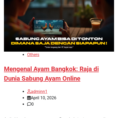
Others
Mengenal Ayam Bangkok: Raja di
Dunia Sabung Ayam Online
adminn1
April 10, 2026
0