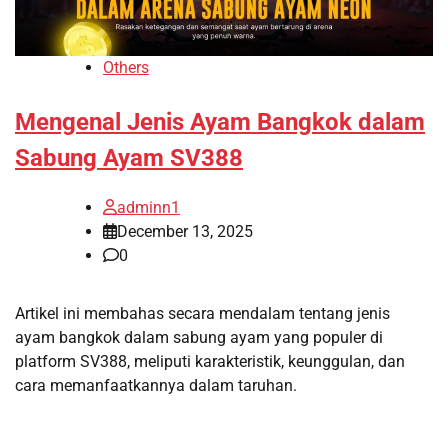
Others
Mengenal Jenis Ayam Bangkok dalam
Sabung Ayam SV388
adminn1
December 13, 2025
0
Artikel ini membahas secara mendalam tentang jenis
ayam bangkok dalam sabung ayam yang populer di
platform SV388, meliputi karakteristik, keunggulan, dan
cara memanfaatkannya dalam taruhan.