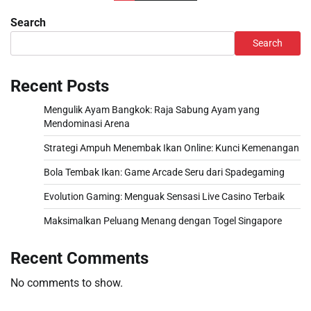
pagination
Search
Search
Recent Posts
Mengulik Ayam Bangkok: Raja Sabung Ayam yang
Mendominasi Arena
Strategi Ampuh Menembak Ikan Online: Kunci Kemenangan
Bola Tembak Ikan: Game Arcade Seru dari Spadegaming
Evolution Gaming: Menguak Sensasi Live Casino Terbaik
Maksimalkan Peluang Menang dengan Togel Singapore
Recent Comments
No comments to show.