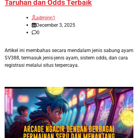
Taruhan dan Odds Terbaik
adminn1
December 3, 2025
0
Artikel ini membahas secara mendalam jenis sabung ayam
SV388, termasuk jenis-jenis ayam, sistem odds, dan cara
registrasi melalui situs terpercaya.