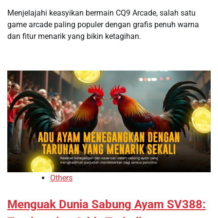
Menjelajahi keasyikan bermain CQ9 Arcade, salah satu
game arcade paling populer dengan grafis penuh warna
dan fitur menarik yang bikin ketagihan.
Others
Menguak Dunia Sabung Ayam SV388: