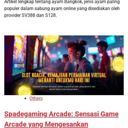
Artikel lengkap tentang ayam Bangkok, jenis ayam paling
populer dalam sabung ayam online yang disediakan oleh
provider SV388 dan S128.
Others
Spadegaming Arcade: Sensasi Game
Arcade yang Mengesankan