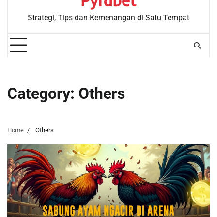
Pyfabet
Strategi, Tips dan Kemenangan di Satu Tempat
Category:
Others
Home
Others