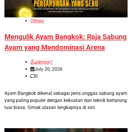
Others
Mengulik Ayam Bangkok: Raja Sabung
Ayam yang Mendominasi Arena
adminn1
July 20, 2026
0
Ayam Bangkok dikenal sebagai jenis unggas sabung ayam
yang paling populer dengan kekuatan dan teknik bertarung
luar biasa. Simak ulasan lengkapnya di sini.