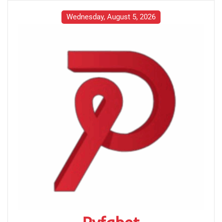
Skip
to
Wednesday, August 5, 2026
content