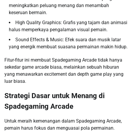
meningkatkan peluang menang dan menambah
keseruan bermain.
High Quality Graphics: Grafis yang tajam dan animasi
halus memperkaya pengalaman visual pemain.
Sound Effects & Music: Efek suara dan musik latar
yang energik membuat suasana permainan makin hidup.
Fitur-fitur ini membuat Spadegaming Arcade tidak hanya
sekedar game arcade biasa, melainkan sebuah hiburan
yang menawarkan excitement dan depth game play yang
luar biasa.
Strategi Dasar untuk Menang di
Spadegaming Arcade
Untuk meraih kemenangan dalam Spadegaming Arcade,
pemain harus fokus dan menguasai pola permainan.