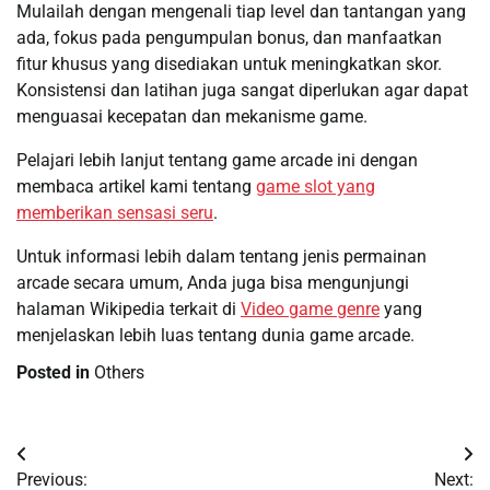
Mulailah dengan mengenali tiap level dan tantangan yang
ada, fokus pada pengumpulan bonus, dan manfaatkan
fitur khusus yang disediakan untuk meningkatkan skor.
Konsistensi dan latihan juga sangat diperlukan agar dapat
menguasai kecepatan dan mekanisme game.
Pelajari lebih lanjut tentang game arcade ini dengan
membaca artikel kami tentang
game slot yang
memberikan sensasi seru
.
Untuk informasi lebih dalam tentang jenis permainan
arcade secara umum, Anda juga bisa mengunjungi
halaman Wikipedia terkait di
Video game genre
yang
menjelaskan lebih luas tentang dunia game arcade.
Posted in
Others
Post
Previous:
Next: