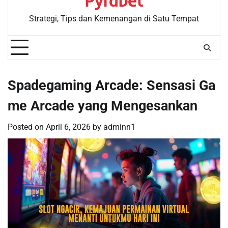
Pyfabet
Strategi, Tips dan Kemenangan di Satu Tempat
Spadegaming Arcade: Sensasi Ga
me Arcade yang Mengesankan
Posted on
April 6, 2026
by
adminn1