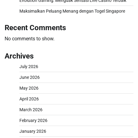
Evolution Gaming: Menguak Sensasi Live Casino Terbaik
Maksimalkan Peluang Menang dengan Togel Singapore
Recent Comments
No comments to show.
Archives
July 2026
June 2026
May 2026
April 2026
March 2026
February 2026
January 2026