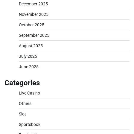
December 2025
November 2025
October 2025
September 2025
August 2025
July 2025
June 2025
Categories
Live Casino
Others
Slot
Sportsbook