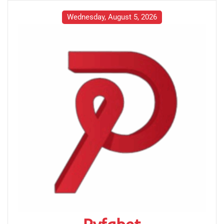
Skip
to
Wednesday, August 5, 2026
content