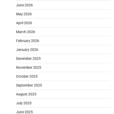
June 2026
May 2026
April 2026
March 2026
February 2026
January 2026
December 2025
November 2025
October 2025
September 2025
August 2025
July 2025
June 2025