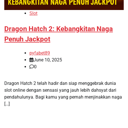
Slot
Dragon Hatch 2: Kebangkitan Naga
Penuh Jackpot
pyfabet89
June 10, 2025
0
Dragon Hatch 2 telah hadir dan siap menggebrak dunia
slot online dengan sensasi yang jauh lebih dahsyat dari
pendahulunya. Bagi kamu yang pernah menjinakkan naga
[…]