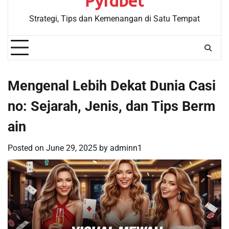
Pyfabet
Strategi, Tips dan Kemenangan di Satu Tempat
Mengenal Lebih Dekat Dunia Casi
no: Sejarah, Jenis, dan Tips Berm
ain
Posted on
June 29, 2025
by
adminn1