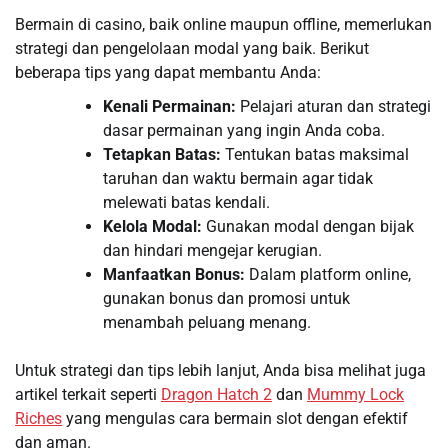
Bermain di casino, baik online maupun offline, memerlukan
strategi dan pengelolaan modal yang baik. Berikut
beberapa tips yang dapat membantu Anda:
Kenali Permainan:
Pelajari aturan dan strategi
dasar permainan yang ingin Anda coba.
Tetapkan Batas:
Tentukan batas maksimal
taruhan dan waktu bermain agar tidak
melewati batas kendali.
Kelola Modal:
Gunakan modal dengan bijak
dan hindari mengejar kerugian.
Manfaatkan Bonus:
Dalam platform online,
gunakan bonus dan promosi untuk
menambah peluang menang.
Untuk strategi dan tips lebih lanjut, Anda bisa melihat juga
artikel terkait seperti
Dragon Hatch 2
dan
Mummy Lock
Riches
yang mengulas cara bermain slot dengan efektif
dan aman.