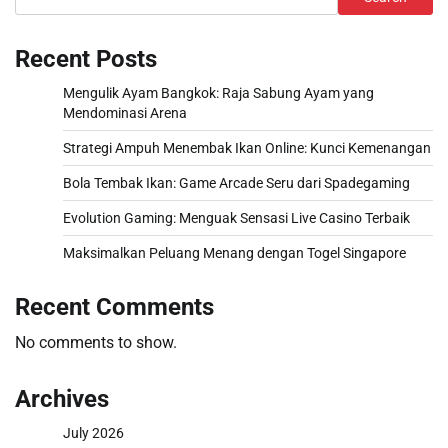
Recent Posts
Mengulik Ayam Bangkok: Raja Sabung Ayam yang
Mendominasi Arena
Strategi Ampuh Menembak Ikan Online: Kunci Kemenangan
Bola Tembak Ikan: Game Arcade Seru dari Spadegaming
Evolution Gaming: Menguak Sensasi Live Casino Terbaik
Maksimalkan Peluang Menang dengan Togel Singapore
Recent Comments
No comments to show.
Archives
July 2026