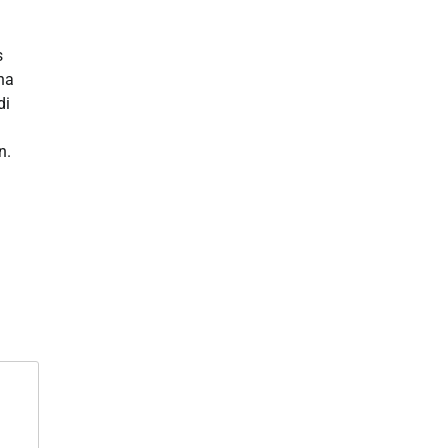
s
na
di
n.