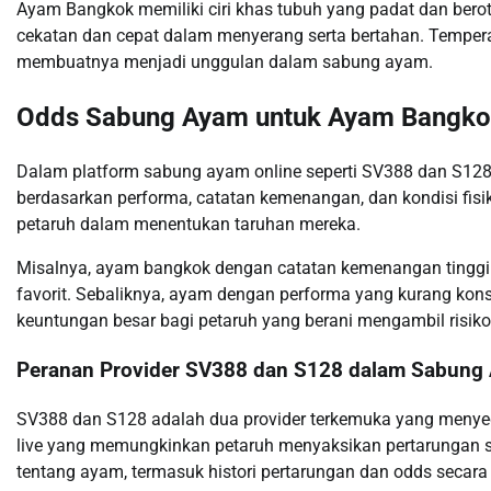
Ayam Bangkok memiliki ciri khas tubuh yang padat dan berot
cekatan dan cepat dalam menyerang serta bertahan. Temper
membuatnya menjadi unggulan dalam sabung ayam.
Odds Sabung Ayam untuk Ayam Bangko
Dalam platform sabung ayam online seperti SV388 dan S12
berdasarkan performa, catatan kemenangan, dan kondisi fisi
petaruh dalam menentukan taruhan mereka.
Misalnya, ayam bangkok dengan catatan kemenangan tinggi 
favorit. Sebaliknya, ayam dengan performa yang kurang kons
keuntungan besar bagi petaruh yang berani mengambil risiko
Peranan Provider SV388 dan S128 dalam Sabung
SV388 dan S128 adalah dua provider terkemuka yang menyed
live yang memungkinkan petaruh menyaksikan pertarungan se
tentang ayam, termasuk histori pertarungan dan odds secara