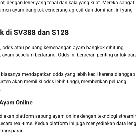
ot, dengan leher yang tebal dan kaki yang kuat. Mereka sangat
amen ayam bangkok cenderung agresif dan dominan, ini yang
k di SV388 dan S128
8, odds atau peluang kemenangan ayam bangkok dihitung
k ayam sebelum bertarung. Odds ini berperan penting untuk par
biasanya mendapatkan odds yang lebih kecil karena dianggap
isten akan memiliki odds lebih tinggi, memberikan peluang
.
 Ayam Online
iakan platform sabung ayam online dengan teknologi streami
cara real-time. Kedua platform ini juga menyediakan data len
 transparan.