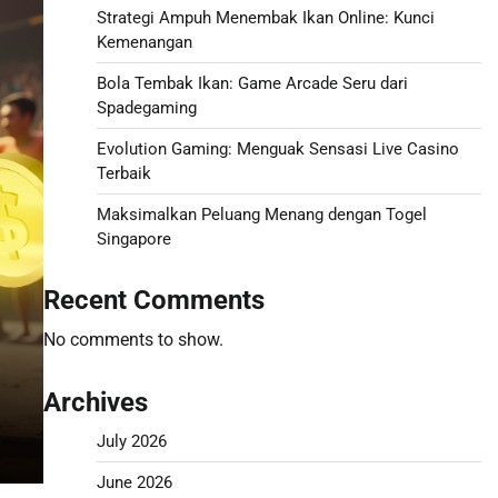
Strategi Ampuh Menembak Ikan Online: Kunci
Kemenangan
Bola Tembak Ikan: Game Arcade Seru dari
Spadegaming
Evolution Gaming: Menguak Sensasi Live Casino
Terbaik
Maksimalkan Peluang Menang dengan Togel
Singapore
Recent Comments
No comments to show.
Archives
July 2026
June 2026