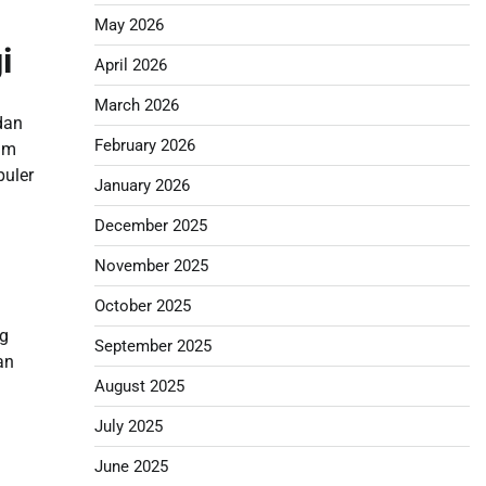
May 2026
i
April 2026
March 2026
dan
February 2026
am
puler
January 2026
December 2025
November 2025
October 2025
ng
September 2025
an
August 2025
July 2025
June 2025