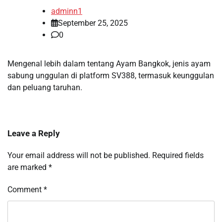
adminn1
September 25, 2025
0
Mengenal lebih dalam tentang Ayam Bangkok, jenis ayam
sabung unggulan di platform SV388, termasuk keunggulan
dan peluang taruhan.
Leave a Reply
Your email address will not be published.
Required fields
are marked
*
Comment
*