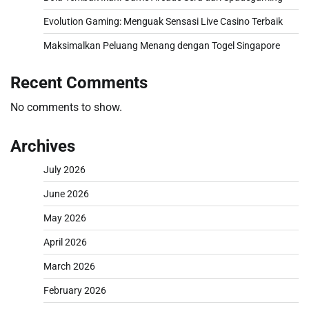
Evolution Gaming: Menguak Sensasi Live Casino Terbaik
Maksimalkan Peluang Menang dengan Togel Singapore
Recent Comments
No comments to show.
Archives
July 2026
June 2026
May 2026
April 2026
March 2026
February 2026