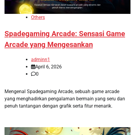
Others
Spadegaming Arcade: Sensasi Game
Arcade yang Mengesankan
adminn1
April 6, 2026
0
Mengenal Spadegaming Arcade, sebuah game arcade
yang menghadirkan pengalaman bermain yang seru dan
penuh tantangan dengan grafik serta fitur menarik.