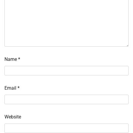
Name
*
Email
*
Website