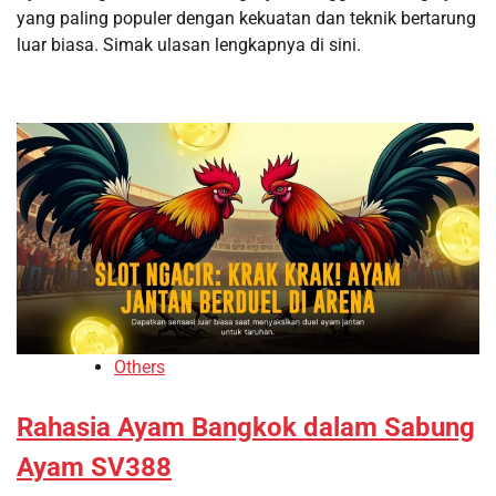
yang paling populer dengan kekuatan dan teknik bertarung
luar biasa. Simak ulasan lengkapnya di sini.
Others
Rahasia Ayam Bangkok dalam Sabung
Ayam SV388