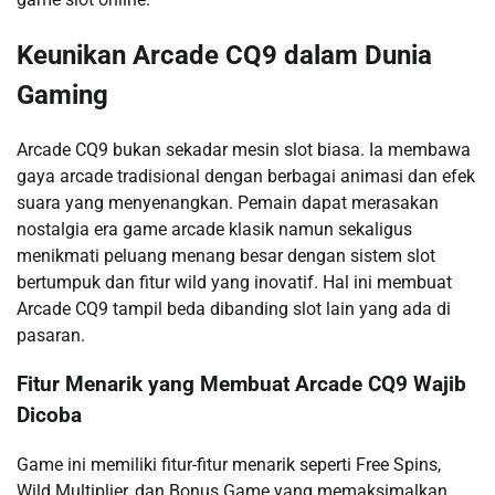
Keunikan Arcade CQ9 dalam Dunia
Gaming
Arcade CQ9 bukan sekadar mesin slot biasa. Ia membawa
gaya arcade tradisional dengan berbagai animasi dan efek
suara yang menyenangkan. Pemain dapat merasakan
nostalgia era game arcade klasik namun sekaligus
menikmati peluang menang besar dengan sistem slot
bertumpuk dan fitur wild yang inovatif. Hal ini membuat
Arcade CQ9 tampil beda dibanding slot lain yang ada di
pasaran.
Fitur Menarik yang Membuat Arcade CQ9 Wajib
Dicoba
Game ini memiliki fitur-fitur menarik seperti Free Spins,
Wild Multiplier, dan Bonus Game yang memaksimalkan