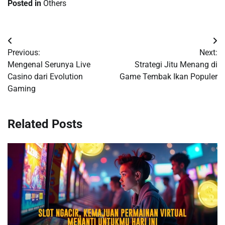
Posted in
Others
Post
Previous:
Next:
navigation
Mengenal Serunya Live
Strategi Jitu Menang di
Casino dari Evolution
Game Tembak Ikan Populer
Gaming
Related Posts