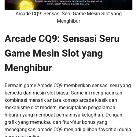
Arcade CQ9: Sensasi Seru Game Mesin Slot yang
Menghibur
Arcade CQ9: Sensasi Seru
Game Mesin Slot yang
Menghibur
Bermain game Arcade CQ9 memberikan sensasi seru yang
berbeda dari mesin slot biasa. Game ini menghadirkan
kombinasi menarik antara konsep arcade klasik dan
mekanisme slot modern, menciptakan pengalaman
hiburan yang membuat pemainnya ketagihan. Dengan
grafik yang memukau dan fitur-fitur bonus yang
menegangkan, arcade CQ9 menjadi pilihan favorit di dunia
game slot online.