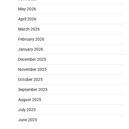
May 2026
April 2026
March 2026
February 2026
January 2026
December 2025
November 2025
October 2025
September 2025
August 2025
July 2025
June 2025