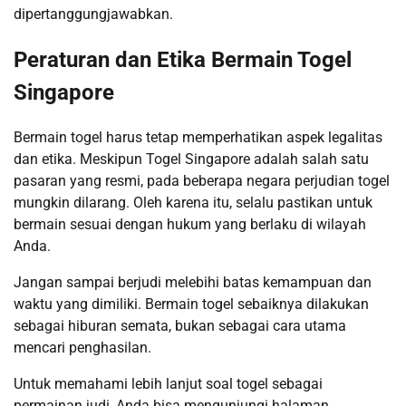
dipertanggungjawabkan.
Peraturan dan Etika Bermain Togel
Singapore
Bermain togel harus tetap memperhatikan aspek legalitas
dan etika. Meskipun Togel Singapore adalah salah satu
pasaran yang resmi, pada beberapa negara perjudian togel
mungkin dilarang. Oleh karena itu, selalu pastikan untuk
bermain sesuai dengan hukum yang berlaku di wilayah
Anda.
Jangan sampai berjudi melebihi batas kemampuan dan
waktu yang dimiliki. Bermain togel sebaiknya dilakukan
sebagai hiburan semata, bukan sebagai cara utama
mencari penghasilan.
Untuk memahami lebih lanjut soal togel sebagai
permainan judi, Anda bisa mengunjungi halaman