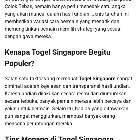
Colok Bebas, pemain hanya perlu menebak satu angka
yang akan muncul dalam hasil undian. Jenis taruhan ini
memberikan variasi cara bermain yang menarik dan
memungkinkan pemain memilih strategi yang sesuai
dengan gaya mereka.
Kenapa Togel Singapore Begitu
Populer?
Salah satu faktor yang membuat
Togel Singapore
sangat
diminati adalah kejelasan dan transparansi hasil undian.
Karena undian dilakukan secara resmi dan diumumkan
secara terbuka, banyak pemain merasa lebih percaya dan
yakin untuk bermain. Selain itu, hadiah yang ditawarkan
pun sangat menggiurkan, membuat banyak orang
mencoba peruntungan mereka.
Tips Menang di Togel Singapore