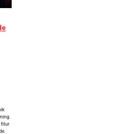
de
ik
ming.
fitur
de.