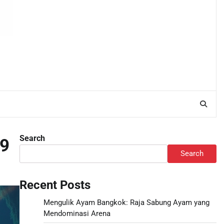
Search
Q9
Search
Recent Posts
Mengulik Ayam Bangkok: Raja Sabung Ayam yang
Mendominasi Arena