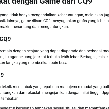
kat dengan Game dari CQ9
yang tidak hanya mengandalkan keberuntungan, melainkan ju
asik lainnya, game rilisan CQ9 menyuguhkan grafis yang lebih 
i semakin menantang dan menguntungkan.
 CQ9
pemain dengan senjata yang dapat diupgrade dan berbagai mo
 jitu agar peluang jackpot terbuka lebih lebar. Berbagai jenis i
kan langka yang memberikan poin besar.
Q9
h teknik menembak yang tepat dan manajemen modal yang bai
ntungkan dan fokuslah mengejar ikan dengan nilai tinggi. Upg
s tembakan.
mengatur kecepatan tembakan sesuai situasi dan memanfaatk