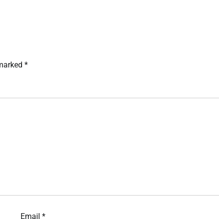
 marked
*
Email
*