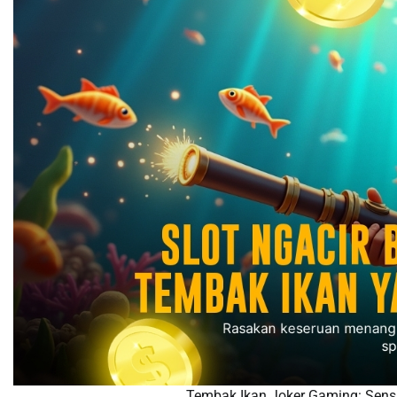
Tembak Ikan Joker Gaming: Sen