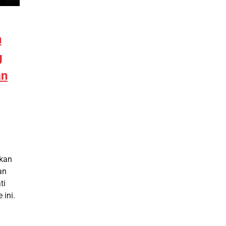
n
g
an
ikan
an
ti
 ini.