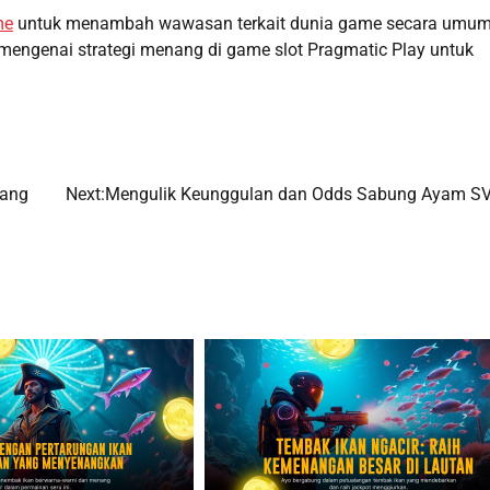
me
untuk menambah wawasan terkait dunia game secara umum
mengenai strategi menang di game slot Pragmatic Play untuk
rang
Next:
Mengulik Keunggulan dan Odds Sabung Ayam S