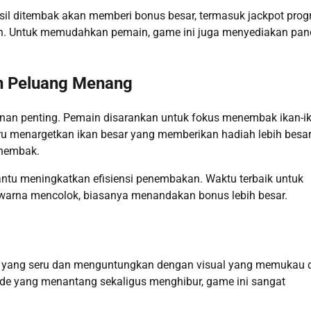
asil ditembak akan memberi bonus besar, termasuk jackpot progr
 Untuk memudahkan pemain, game ini juga menyediakan pa
n Peluang Menang
nan penting. Pemain disarankan untuk fokus menembak ikan-i
aru menargetkan ikan besar yang memberikan hadiah lebih besar
enembak.
antu meningkatkan efisiensi penembakan. Waktu terbaik untuk
warna mencolok, biasanya menandakan bonus lebih besar.
ang seru dan menguntungkan dengan visual yang memukau 
ade yang menantang sekaligus menghibur, game ini sangat