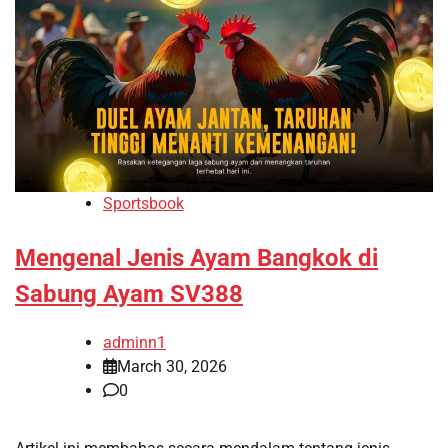
Sportsbook
Mengenal Jenis Ayam Bangkok di
Sabung Ayam SV388
adminn1
March 30, 2026
0