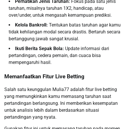
Perhatikan Jenis Taruhan:
Fokus pada satu jenis
taruhan, misalnya taruhan 1X2, handicap, atau
over/under, untuk mengasah kemampuan prediksi.
Kelola Bankroll:
Tentukan batas taruhan agar kamu
tidak kehilangan modal secara drastis. Bertaruh secara
bertanggung jawab sangat krusial.
Ikuti Berita Sepak Bola:
Update informasi dari
pertandingan, cedera pemain, dan cuaca bisa
mempengaruhi hasil.
Memanfaatkan Fitur Live Betting
Salah satu keunggulan Mulia77 adalah fitur live betting
yang memungkinkan kamu memasang taruhan saat
pertandingan berlangsung. Ini memberikan kesempatan
untuk analisis lebih dalam berdasarkan situasi
pertandingan yang nyata.
Gunakan fitur ini untuk memasang taruhan pada momen