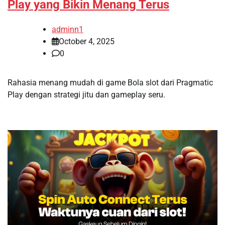
Play yang Bikin Menang Terus
adminn1
October 4, 2025
0
Rahasia menang mudah di game Bola slot dari Pragmatic
Play dengan strategi jitu dan gameplay seru.