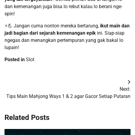
dan kemenangan juga bisa lo rebut kalau lo berani nge-
spin!
⚡💪 Jangan cuma nonton mereka bertarung,
ikut main dan
jadi bagian dari sejarah kemenangan epik
ini. Siap-siap
ngegas dan menangkan pertempuran yang gak bakal lo
lupain!
Posted in
Slot
Post
Next:
navigation
Tips Main Mahjong Ways 1 & 2 agar Gacor Setiap Putaran
Related Posts