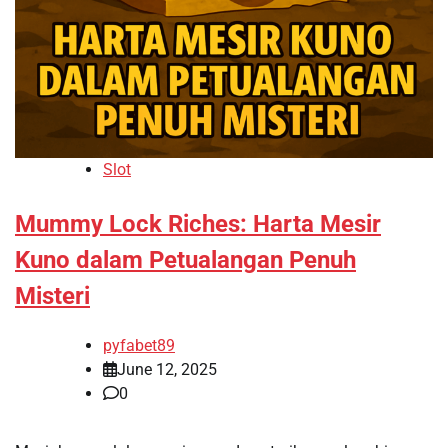
Slot
Mummy Lock Riches: Harta Mesir
Kuno dalam Petualangan Penuh
Misteri
pyfabet89
June 12, 2025
0