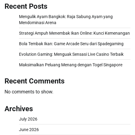
Recent Posts
Mengulik Ayam Bangkok: Raja Sabung Ayam yang
Mendominasi Arena
Strategi Ampuh Menembak Ikan Online: Kunci Kemenangan
Bola Tembak Ikan: Game Arcade Seru dari Spadegaming
Evolution Gaming: Menguak Sensasi Live Casino Terbaik
Maksimalkan Peluang Menang dengan Togel Singapore
Recent Comments
No comments to show.
Archives
July 2026
June 2026