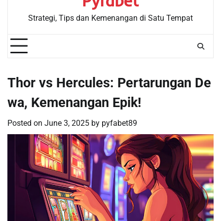
Pyfabet
Strategi, Tips dan Kemenangan di Satu Tempat
Thor vs Hercules: Pertarungan De
wa, Kemenangan Epik!
Posted on
June 3, 2025
by
pyfabet89