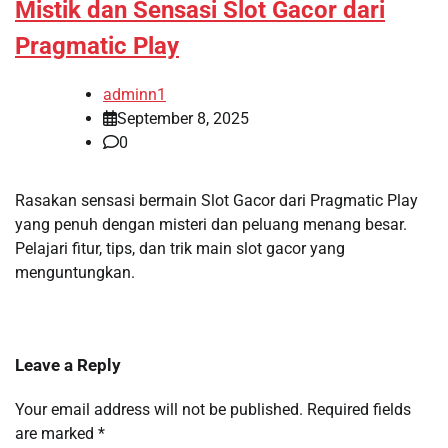
Mistik dan Sensasi Slot Gacor dari
Pragmatic Play
adminn1
September 8, 2025
0
Rasakan sensasi bermain Slot Gacor dari Pragmatic Play
yang penuh dengan misteri dan peluang menang besar.
Pelajari fitur, tips, dan trik main slot gacor yang
menguntungkan.
Leave a Reply
Your email address will not be published.
Required fields
are marked
*