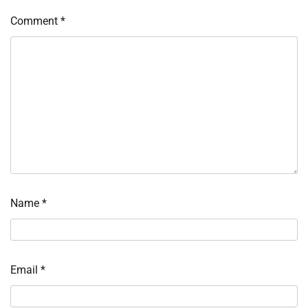
Comment
*
Name
*
Email
*