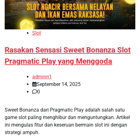
Slot
Rasakan Sensasi Sweet Bonanza Slot
Pragmatic Play yang Menggoda
adminn1
September 14, 2025
0
Sweet Bonanza dari Pragmatic Play adalah salah satu
game slot paling menghibur dan menguntungkan. Artikel
ini mengulas fitur dan keseruan bermain slot ini dengan
strategi ampuh.