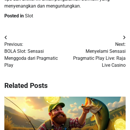
menyenangkan dan menguntungkan.
Posted in
Slot
Post
Previous:
Next:
navigation
BOLA Slot: Sensasi
Menyelami Sensasi
Menggoda dari Pragmatic
Pragmatic Play Live: Raja
Play
Live Casino
Related Posts