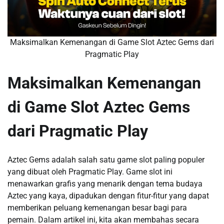
Maksimalkan Kemenangan di Game Slot Aztec Gems dari
Pragmatic Play
Maksimalkan Kemenangan
di Game Slot Aztec Gems
dari Pragmatic Play
Aztec Gems adalah salah satu game slot paling populer
yang dibuat oleh Pragmatic Play. Game slot ini
menawarkan grafis yang menarik dengan tema budaya
Aztec yang kaya, dipadukan dengan fitur-fitur yang dapat
memberikan peluang kemenangan besar bagi para
pemain. Dalam artikel ini, kita akan membahas secara