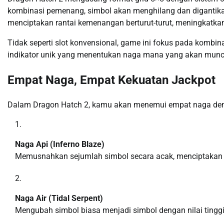
kombinasi pemenang, simbol akan menghilang dan digantika
menciptakan rantai kemenangan berturut-turut, meningkatkan
Tidak seperti slot konvensional, game ini fokus pada kombin
indikator unik yang menentukan naga mana yang akan muncu
Empat Naga, Empat Kekuatan Jackpot
Dalam Dragon Hatch 2, kamu akan menemui empat naga den
Naga Api (Inferno Blaze)
Memusnahkan sejumlah simbol secara acak, menciptakan r
Naga Air (Tidal Serpent)
Mengubah simbol biasa menjadi simbol dengan nilai tinggi