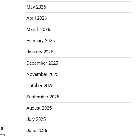
May 2026
April 2026
March 2026
February 2026
January 2026
December 2025
November 2025
October 2025
September 2025
August 2025
July 2025
ya.
June 2025
lah