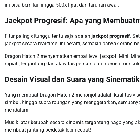
ini bisa bernilai hingga 500x lipat dari taruhan awal.
Jackpot Progresif: Apa yang Membuatn
Fitur paling ditunggu tentu saja adalah
jackpot progresif
. Se
jackpot secara real-time. Ini berarti, semakin banyak orang 
Dragon Hatch 2 menyematkan empat level jackpot: Mini, Mino
rupiah, tergantung dari aktivitas pemain dan momen muncul
Desain Visual dan Suara yang Sinematik
Yang membuat Dragon Hatch 2 menonjol adalah kualitas visua
simbol, hingga suara raungan yang menggetarkan, semuany
mendalam.
Musik latar berubah secara dinamis tergantung naga yang ak
membuat jantung berdetak lebih cepat!