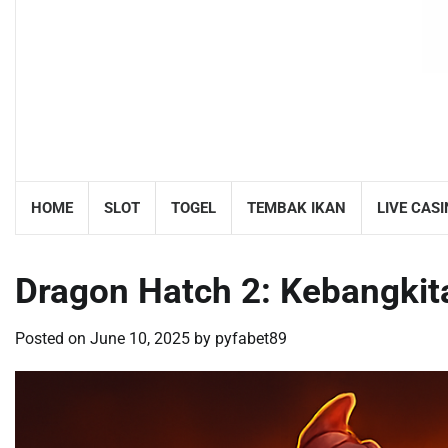
HOME
SLOT
TOGEL
TEMBAK IKAN
LIVE CAS
Dragon Hatch 2: Kebangki
Posted on
June 10, 2025
by
pyfabet89