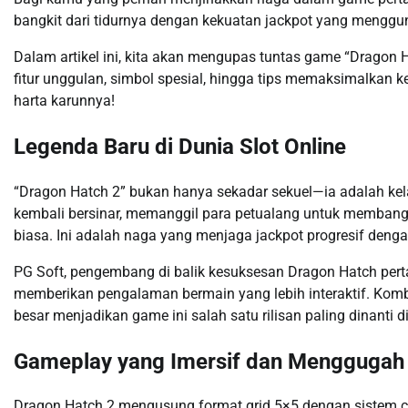
bangkit dari tidurnya dengan kekuatan jackpot yang menggu
Dalam artikel ini, kita akan mengupas tuntas game “Dragon 
fitur unggulan, simbol spesial, hingga tips memaksimalkan
harta karunnya!
Legenda Baru di Dunia Slot Online
“Dragon Hatch 2” bukan hanya sekadar sekuel—ia adalah kela
kembali bersinar, memanggil para petualang untuk membangki
biasa. Ini adalah naga yang menjaga jackpot progresif dengan
PG Soft, pengembang di balik kesuksesan Dragon Hatch per
memberikan pengalaman bermain yang lebih interaktif. Kom
besar menjadikan game ini salah satu rilisan paling dinanti di
Gameplay yang Imersif dan Menggugah 
Dragon Hatch 2 mengusung format grid 5×5 dengan sistem c