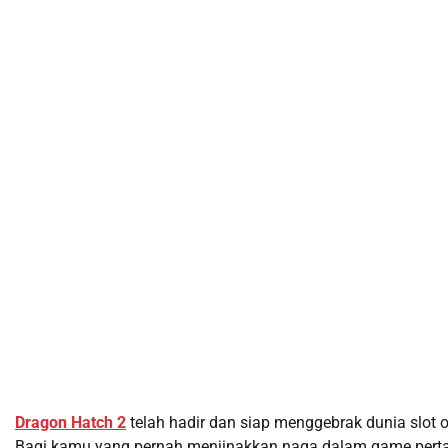
Dragon Hatch 2
telah hadir dan siap menggebrak dunia slot 
Bagi kamu yang pernah menjinakkan naga dalam game pertama