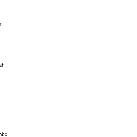
t
ah
mbol