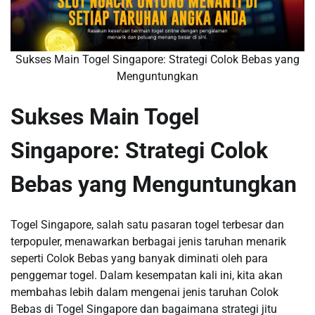
Sukses Main Togel Singapore: Strategi Colok Bebas yang
Menguntungkan
Sukses Main Togel
Singapore: Strategi Colok
Bebas yang Menguntungkan
Togel Singapore, salah satu pasaran togel terbesar dan
terpopuler, menawarkan berbagai jenis taruhan menarik
seperti Colok Bebas yang banyak diminati oleh para
penggemar togel. Dalam kesempatan kali ini, kita akan
membahas lebih dalam mengenai jenis taruhan Colok
Bebas di Togel Singapore dan bagaimana strategi jitu