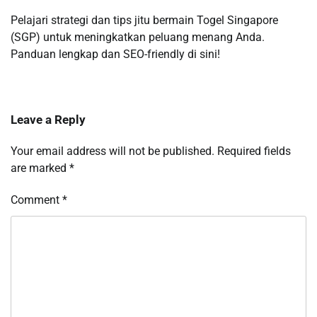
Pelajari strategi dan tips jitu bermain Togel Singapore
(SGP) untuk meningkatkan peluang menang Anda.
Panduan lengkap dan SEO-friendly di sini!
Leave a Reply
Your email address will not be published.
Required fields
are marked
*
Comment
*