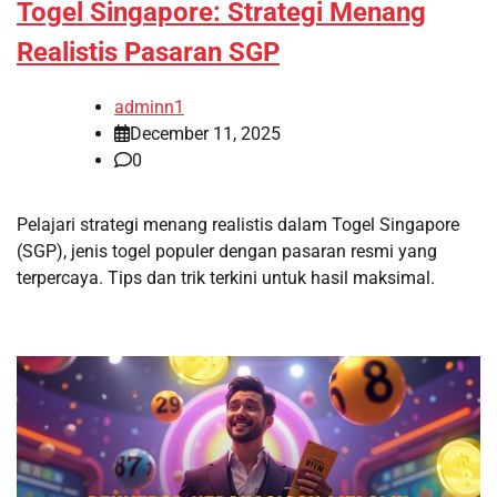
Togel Singapore: Strategi Menang
Realistis Pasaran SGP
adminn1
December 11, 2025
0
Pelajari strategi menang realistis dalam Togel Singapore
(SGP), jenis togel populer dengan pasaran resmi yang
terpercaya. Tips dan trik terkini untuk hasil maksimal.