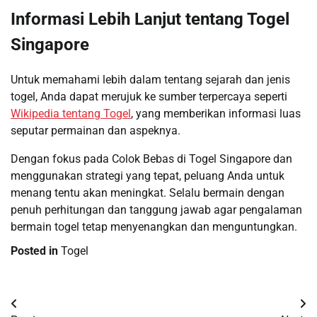
Informasi Lebih Lanjut tentang Togel
Singapore
Untuk memahami lebih dalam tentang sejarah dan jenis
togel, Anda dapat merujuk ke sumber terpercaya seperti
Wikipedia tentang Togel
, yang memberikan informasi luas
seputar permainan dan aspeknya.
Dengan fokus pada Colok Bebas di Togel Singapore dan
menggunakan strategi yang tepat, peluang Anda untuk
menang tentu akan meningkat. Selalu bermain dengan
penuh perhitungan dan tanggung jawab agar pengalaman
bermain togel tetap menyenangkan dan menguntungkan.
Posted in
Togel
Post