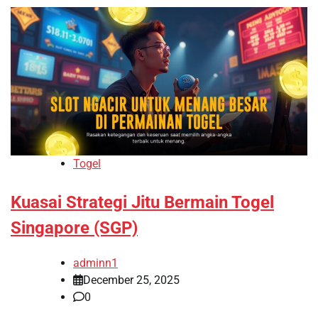
Togel
Kuasai Strategi Jitu Bermain Togel
Singapore (SGP)
adminn1
December 25, 2025
0