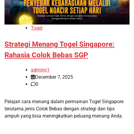
Togel
Strategi Menang Togel Singapore:
Rahasia Colok Bebas SGP
adminn1
December 7, 2025
0
Pelajari cara menang dalam permainan Togel Singapore
terutama jenis Colok Bebas dengan strategi dan tips
ampuh yang bisa meningkatkan peluang menang Anda.