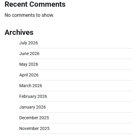
Recent Comments
No comments to show.
Archives
July 2026
June 2026
May 2026
April 2026
March 2026
February 2026
January 2026
December 2025
November 2025