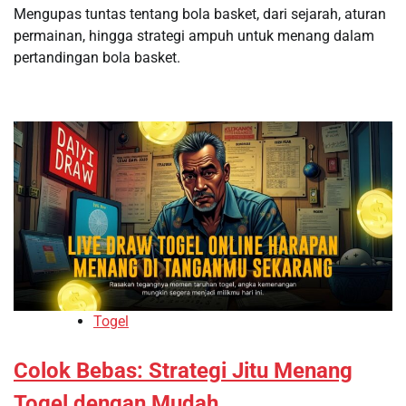
Mengupas tuntas tentang bola basket, dari sejarah, aturan
permainan, hingga strategi ampuh untuk menang dalam
pertandingan bola basket.
Togel
Colok Bebas: Strategi Jitu Menang
Togel dengan Mudah