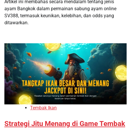
Artikel ini membahas secara mendalam tentang jenis
ayam Bangkok dalam permainan sabung ayam online
SV388, termasuk keunikan, kelebihan, dan odds yang
ditawarkan.
Tembak Ikan
Strategi Jitu Menang di Game Tembak