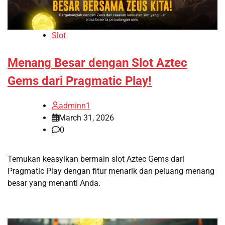
Slot
Menang Besar dengan Slot Aztec
Gems dari Pragmatic Play!
adminn1
March 31, 2026
0
Temukan keasyikan bermain slot Aztec Gems dari
Pragmatic Play dengan fitur menarik dan peluang menang
besar yang menanti Anda.