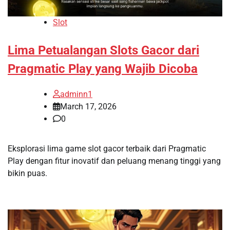
Slot
Lima Petualangan Slots Gacor dari
Pragmatic Play yang Wajib Dicoba
adminn1
March 17, 2026
0
Eksplorasi lima game slot gacor terbaik dari Pragmatic
Play dengan fitur inovatif dan peluang menang tinggi yang
bikin puas.