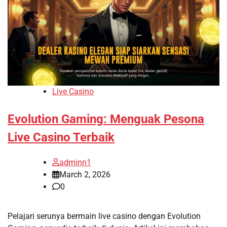
Live Casino
Evolution Gaming: Menguak Pesona
Live Casino Terbaik
adminn1
March 2, 2026
0
Pelajari serunya bermain live casino dengan Evolution