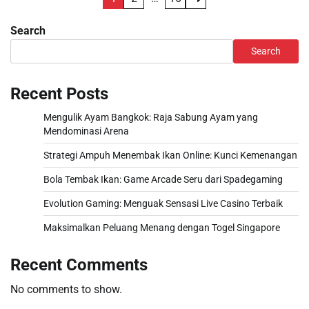
pagination
Search
Search
Recent Posts
Mengulik Ayam Bangkok: Raja Sabung Ayam yang
Mendominasi Arena
Strategi Ampuh Menembak Ikan Online: Kunci Kemenangan
Bola Tembak Ikan: Game Arcade Seru dari Spadegaming
Evolution Gaming: Menguak Sensasi Live Casino Terbaik
Maksimalkan Peluang Menang dengan Togel Singapore
Recent Comments
No comments to show.