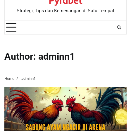
Pyfabet
Strategi, Tips dan Kemenangan di Satu Tempat
Author:
adminn1
Home
adminn1