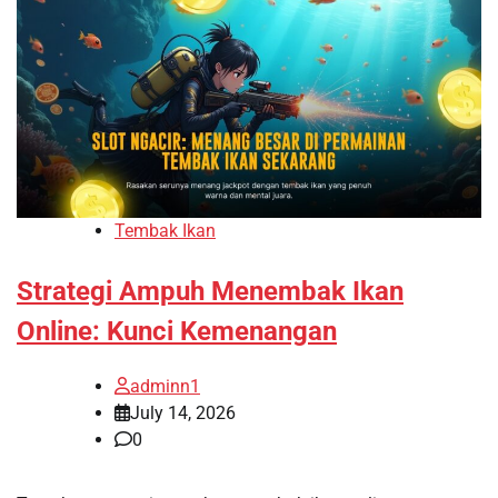
Tembak Ikan
Strategi Ampuh Menembak Ikan
Online: Kunci Kemenangan
adminn1
July 14, 2026
0