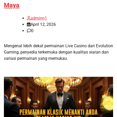
Maya
adminn1
April 12, 2026
0
Mengenal lebih dekat permainan Live Casino dari Evolution
Gaming, penyedia terkemuka dengan kualitas siaran dan
variasi permainan yang memukau.