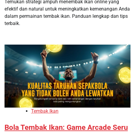
Temukan strategi ampuh menembak ikan online yang
efektif dan natural untuk meningkatkan kemenangan Anda
dalam permainan tembak ikan. Panduan lengkap dan tips
terbaik.
Tembak Ikan
Bola Tembak Ikan: Game Arcade Seru