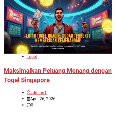
Togel
Maksimalkan Peluang Menang dengan
Togel Singapore
adminn1
April 26, 2026
0