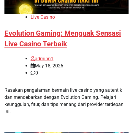
Live Casino
Evolution Gaming: Menguak Sensasi
Live Casino Terbaik
adminn1
May 18, 2026
0
Rasakan pengalaman bermain live casino yang autentik
dan mendebarkan dengan Evolution Gaming. Pelajari
keunggulan, fitur, dan tips menang dari provider terdepan
ini.