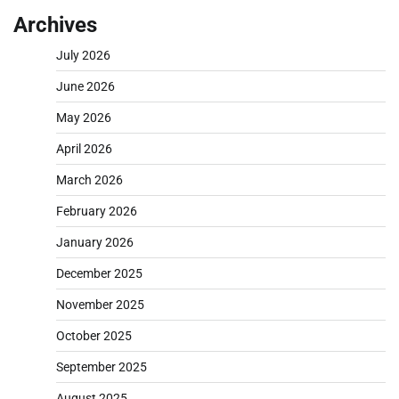
Archives
July 2026
June 2026
May 2026
April 2026
March 2026
February 2026
January 2026
December 2025
November 2025
October 2025
September 2025
August 2025