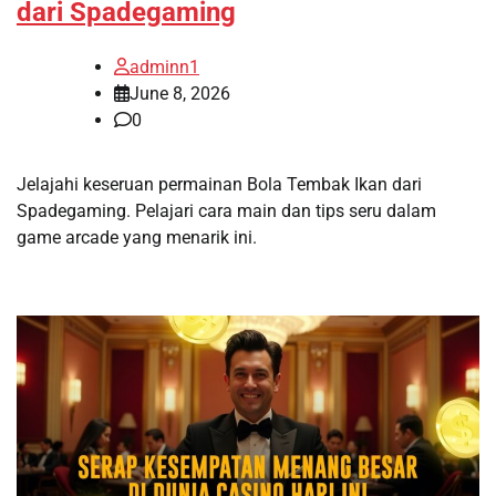
dari Spadegaming
adminn1
June 8, 2026
0
Jelajahi keseruan permainan Bola Tembak Ikan dari
Spadegaming. Pelajari cara main dan tips seru dalam
game arcade yang menarik ini.