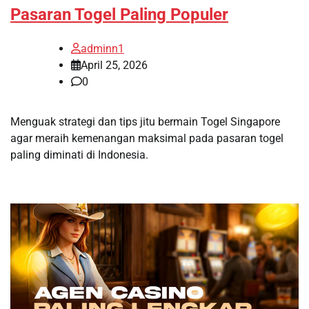
Pasaran Togel Paling Populer
adminn1
April 25, 2026
0
Menguak strategi dan tips jitu bermain Togel Singapore
agar meraih kemenangan maksimal pada pasaran togel
paling diminati di Indonesia.