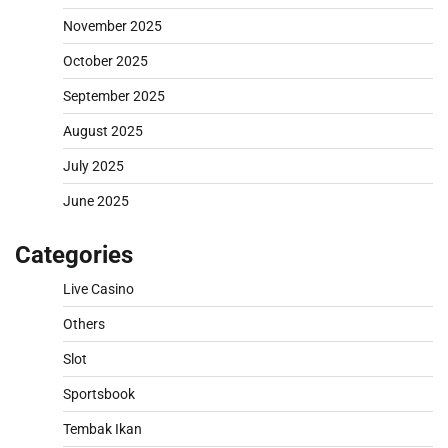
November 2025
October 2025
September 2025
August 2025
July 2025
June 2025
Categories
Live Casino
Others
Slot
Sportsbook
Tembak Ikan