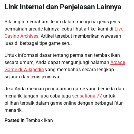
Link Internal dan Penjelasan Lainnya
Bila ingin memahami lebih dalam mengenai jenis-jenis
permainan arcade lainnya, coba lihat artikel kami di
Live
Casino Archives
. Artikel tersebut memberikan wawasan
luas di berbagai tipe game seru.
Untuk informasi dasar tentang permainan tembak ikan
secara umum, Anda dapat mengunjungi halaman
Arcade
Game di Wikipedia
yang membahas secara lengkap
sejarah dan jenis-jenisnya.
Jika Anda mencari pengalaman game yang berbeda dan
menarik, jangan lupa coba juga
sensational77
untuk
pilihan terbaik dalam game online dengan berbagai fitur
menarik.
Posted in
Tembak Ikan