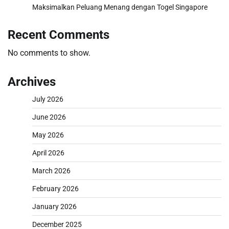
Maksimalkan Peluang Menang dengan Togel Singapore
Recent Comments
No comments to show.
Archives
July 2026
June 2026
May 2026
April 2026
March 2026
February 2026
January 2026
December 2025