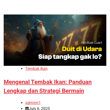
Tembak Ikan
Mengenal Tembak Ikan: Panduan
Lengkap dan Strategi Bermain
adminn1
July 6, 2025