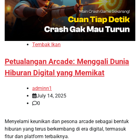
Tembak Ikan
Petualangan Arcade: Menggali Dunia
Hiburan Digital yang Memikat
adminn1
July 14, 2025
0
Menyelami keunikan dan pesona arcade sebagai bentuk
hiburan yang terus berkembang di era digital, termasuk
fitur dan platform terbaiknya.