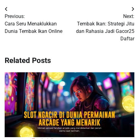
Post
Previous:
Next:
navigation
Cara Seru Menaklukkan
Tembak Ikan: Strategi Jitu
Dunia Tembak Ikan Online
dan Rahasia Jadi Gacor25
Daftar
Related Posts