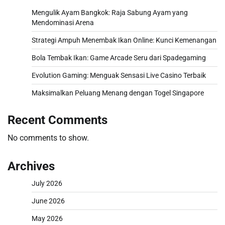
Mengulik Ayam Bangkok: Raja Sabung Ayam yang
Mendominasi Arena
Strategi Ampuh Menembak Ikan Online: Kunci Kemenangan
Bola Tembak Ikan: Game Arcade Seru dari Spadegaming
Evolution Gaming: Menguak Sensasi Live Casino Terbaik
Maksimalkan Peluang Menang dengan Togel Singapore
Recent Comments
No comments to show.
Archives
July 2026
June 2026
May 2026