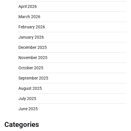
April 2026
March 2026
February 2026
January 2026
December 2025
November 2025
October 2025
September 2025
August 2025
July 2025
June 2025
Categories