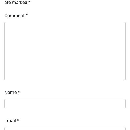
are marked
*
Comment
*
Name
*
Email
*