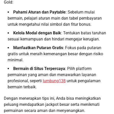
Gold:
Pahami Aturan dan Paytable
: Sebelum mulai
bermain, pelajari aturan main dan tabel pembayaran
untuk mengetahui nilai simbol dan fitur bonus.
Kelola Modal dengan Baik
: Tentukan batas taruhan
sesuai kemampuan dan hindari mengejar kerugian.
Manfaatkan Putaran Gratis
: Fokus pada putaran
gratis untuk meraih kemenangan besar dengan risiko
minimal.
Bermain di Situs Terpercaya
: Pilih platform
permainan yang aman dan menawarkan layanan
profesional, seperti
lumbung138
untuk pengalaman
bermain terbaik.
Dengan menerapkan tips ini, Anda bisa meningkatkan
peluang mendapatkan jackpot besar serta menikmati
permainan secara aman dan menyenangkan.