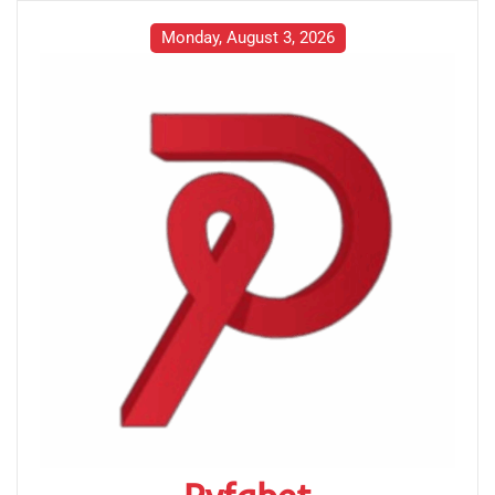
Skip
to
Monday, August 3, 2026
content