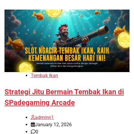
Tembak Ikan
Strategi Jitu Bermain Tembak Ikan di
SPadegaming Arcade
adminn1
January 12, 2026
0