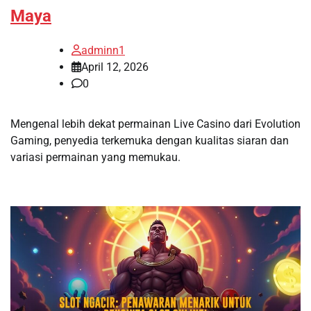
Maya
adminn1
April 12, 2026
0
Mengenal lebih dekat permainan Live Casino dari Evolution
Gaming, penyedia terkemuka dengan kualitas siaran dan
variasi permainan yang memukau.