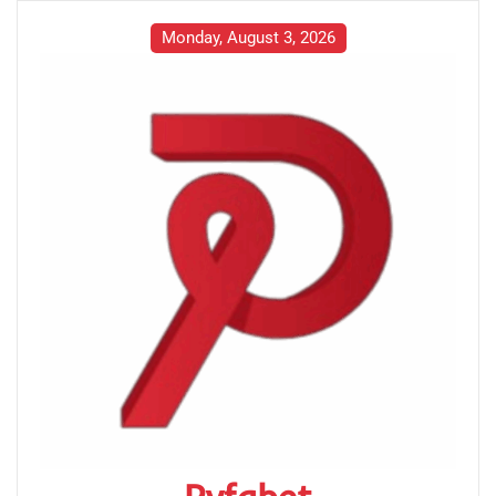
Skip
to
Monday, August 3, 2026
content