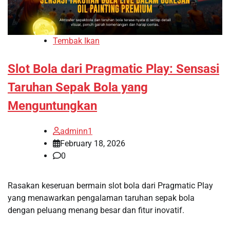
Tembak Ikan
Slot Bola dari Pragmatic Play: Sensasi
Taruhan Sepak Bola yang
Menguntungkan
adminn1
February 18, 2026
0
Rasakan keseruan bermain slot bola dari Pragmatic Play
yang menawarkan pengalaman taruhan sepak bola
dengan peluang menang besar dan fitur inovatif.