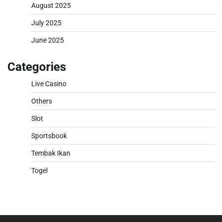
August 2025
July 2025
June 2025
Categories
Live Casino
Others
Slot
Sportsbook
Tembak Ikan
Togel