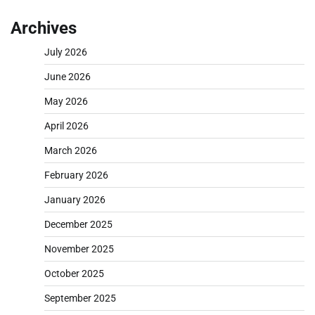
Archives
July 2026
June 2026
May 2026
April 2026
March 2026
February 2026
January 2026
December 2025
November 2025
October 2025
September 2025