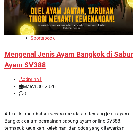
Sportsbook
Mengenal Jenis Ayam Bangkok di Sabu
Ayam SV388
adminn1
March 30, 2026
0
Artikel ini membahas secara mendalam tentang jenis ayam
Bangkok dalam permainan sabung ayam online SV388,
termasuk keunikan, kelebihan, dan odds yang ditawarkan.