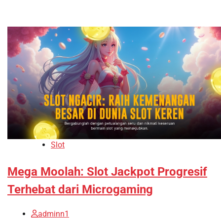
Slot
Mega Moolah: Slot Jackpot Progresif
Terhebat dari Microgaming
adminn1