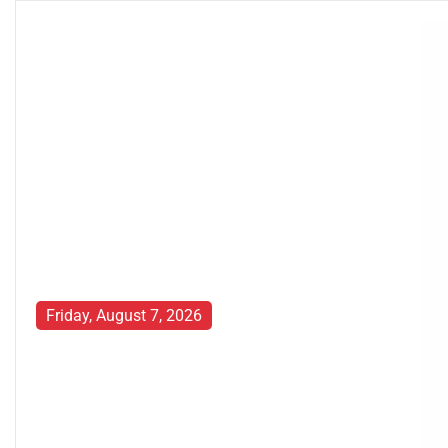
Skip
to
content
Friday, August 7, 2026