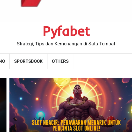
Pyfabet
Strategi, Tips dan Kemenangan di Satu Tempat
INO
SPORTSBOOK
OTHERS