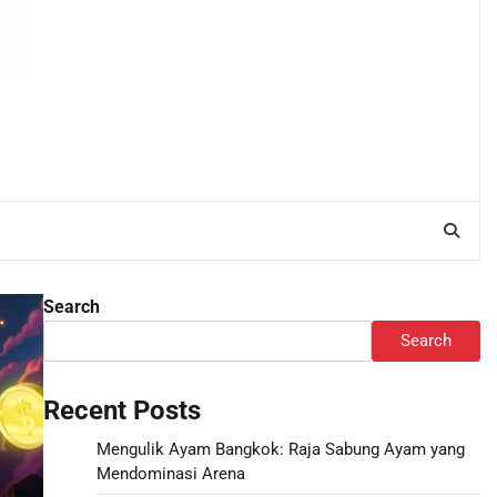
Search
Search
Recent Posts
Mengulik Ayam Bangkok: Raja Sabung Ayam yang
Mendominasi Arena