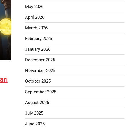
May 2026
April 2026
March 2026
February 2026
January 2026
December 2025
November 2025
ari
October 2025
September 2025
August 2025
July 2025
June 2025