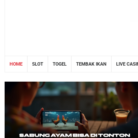
HOME
SLOT
TOGEL
TEMBAK IKAN
LIVE CAS