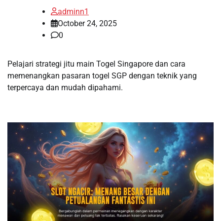
adminn1
October 24, 2025
0
Pelajari strategi jitu main Togel Singapore dan cara
memenangkan pasaran togel SGP dengan teknik yang
terpercaya dan mudah dipahami.