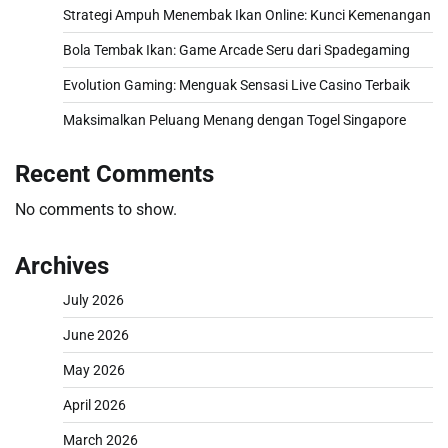
Strategi Ampuh Menembak Ikan Online: Kunci Kemenangan
Bola Tembak Ikan: Game Arcade Seru dari Spadegaming
Evolution Gaming: Menguak Sensasi Live Casino Terbaik
Maksimalkan Peluang Menang dengan Togel Singapore
Recent Comments
No comments to show.
Archives
July 2026
June 2026
May 2026
April 2026
March 2026