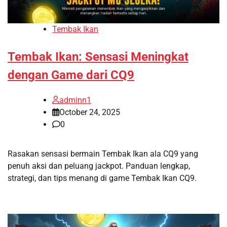
Tembak Ikan
Tembak Ikan: Sensasi Meningkat
dengan Game dari CQ9
adminn1
October 24, 2025
0
Rasakan sensasi bermain Tembak Ikan ala CQ9 yang
penuh aksi dan peluang jackpot. Panduan lengkap,
strategi, dan tips menang di game Tembak Ikan CQ9.