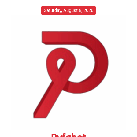
Skip
to
Saturday, August 8, 2026
content