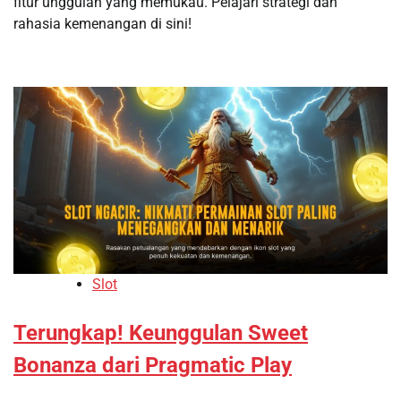
fitur unggulan yang memukau. Pelajari strategi dan
rahasia kemenangan di sini!
Slot
Terungkap! Keunggulan Sweet
Bonanza dari Pragmatic Play